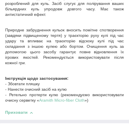
розроблений для куль. Засіб слугує для полірування ваших
більярдних куль упродовж довгого часу. Має також
антистатичний ефект.
Природне забруднення кульок вносить помітне спотворення
(завдяки підвищеному тертя) у траєкторію руху кулі під час
удару та впливає на траєкторію відскоку кулі під час
складання з іншою кулею або бортом. Очищення куль за
допомогою цього засобу гарантує повне відновлення їх
ігрових якостей. Рекомендується використовувати після
кожної гри.
Інструкція щодо застосування:
- Збовтати пляшку
- Нанести очисний засіб на кулю
- Ретельно протерти кулю (рекомендуємо використовувати
очисну серветку «
Aramith Micro-fiber Cloth
»)
Приховати