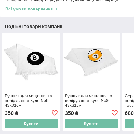
Всі умови повернення
Подібні товари компанії
Рушник для чищення та
Рушник для чищення та
Серв
полірування Куля No8
полірування Куля No9
полі
43х31см
43х31см
Touc
Clot
350
350
680
₴
₴
Купити
Купити