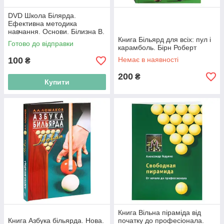
DVD Школа Білярда.
Ефективна методика
навчання. Основи. Білизна В.
Книга Більярд для всіх: пул і
Готово до відправки
карамболь. Бірн Роберт
100
Немає в наявності
₴
200
₴
Купити
Книга Вільна піраміда від
Книга Азбука більярда. Нова.
початку до професіонала.