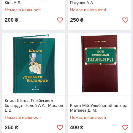
Кінь А.Л.
Рокунко А.А.
Немає в наявності
Немає в наявності
200
250
₴
₴
Книга Школа Російського
більярда. Полей А.А., Маслов
Книга Мій Улюблений Біліярд
Е.В.
Матвеєв Д. М.
Немає в наявності
Немає в наявності
250
400
₴
₴