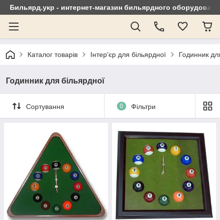
Бильярд.укр - интернет-магазин бильярдного оборудовани
Каталог товарів
Інтер'єр для більярдної
Годинник дл
Годинник для більярдної
Сортування
0
Фільтри