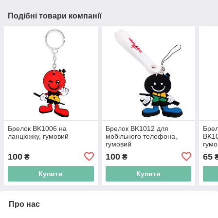
Подібні товари компанії
Брелок BK1006 на
Брелок BK1012 для
Брел
ланцюжку, гумовий
мобільного телефона,
BK10
гумовий
гумо
100
100
65
₴
₴
Купити
Купити
Про нас