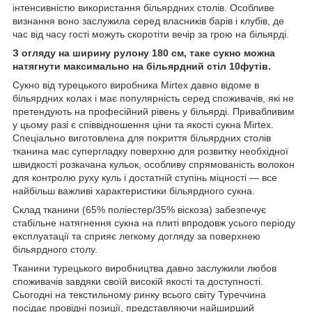
інтенсивністю використання більярдних столів. Особливе
визнання воно заслужила серед власників барів і клубів, де
час від часу гості можуть скоротіти вечір за грою на більярді.
З огляду на ширину рулону 180 см, таке сукно можна
натягнути максимально на більярдний стіл 10футів.
Сукно від турецького виробника Mirtex давно відоме в
більярдних колах і має популярність серед споживачів, які не
претендують на професійний рівень у більярді. Привабливим
у цьому разі є співвідношення ціни та якості сукна Mirtex.
Спеціально виготовлена для покриття більярдних столів
тканина має супергладку поверхню для розвитку необхідної
швидкості розкачана кульок, особливу спрямованість волокон
для контролю руху куль і достатній ступінь міцності — все
найбільш важливі характеристики більярдного сукна.
Склад тканини (65% поліестер/35% віскоза) забезпечує
стабільне натягнення сукна на плиті впродовж усього періоду
експлуатації та сприяє легкому догляду за поверхнею
більярдного столу.
Тканини турецького виробництва давно заслужили любов
споживачів завдяки своїй високій якості та доступності.
Сьогодні на текстильному ринку всього світу Туреччина
посідає провідні позиції, представляючи найширший