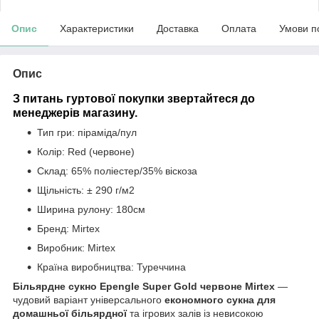
Опис
Характеристики
Доставка
Оплата
Умови п
Опис
З питань гуртової покупки звертайтеся до
менеджерів магазину.
Тип гри: піраміда/пул
Колір: Red (червоне)
Склад: 65% поліестер/35% віскоза
Щільність: ± 290 г/м2
Ширина рулону: 180см
Бренд: Mirtex
Виробник: Mirtex
Країна виробництва: Туреччина
Більярдне сукно Epengle Super Gold червоне Mirtex
—
чудовий варіант універсального
економного сукна для
домашньої більярдної
та ігрових залів із невисокою