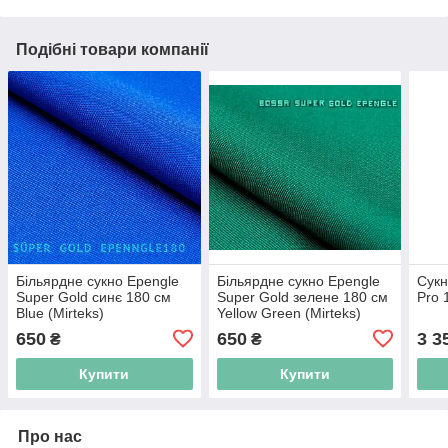
Подібні товари компанії
Більярдне сукно Epengle
Більярдне сукно Epengle
Сукн
Super Gold синє 180 см
Super Gold зелене 180 см
Pro 
Blue (Mirteks)
Yellow Green (Mirteks)
650
650
3 3
₴
₴
Купити
Купити
Про нас