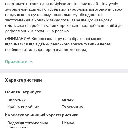
асортимент тканин для найрізноманітніших цілей. Цей успіх
зумовлений здатністю турецьких виробників виготовляти свою
продукцію на сучасному текстильному обладнанні із
застосуванням новітніх технологій, забезпечуючи чудову
якість своїх виробів: тканини прекрасно пофарбовані, стійкі до
деформации и прочны на разрыв.
(ВНИМАНИЕ! Відтінок кольору на зображенні може
відрізнятися від відтінку реального зразка тканини через
особливості кольоропередавання монітора).
Приховати
Характеристики
Основні атрибути
Виробник
Mirtex
Країна виробник
Туреччина
Користувальницькі характеристики
Водовідштовхувальна
Немає
просочення