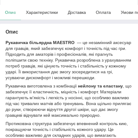
Опис
Характеристики
Доставка
Оплата
Умови п
Опис
Рукавичка більярдна MAESTRO
— це незамінний аксесуар
для гравців, який забезпечує комфорт і точність під час гри.
Підходить для аматорів і професіоналів, які прагнуть
поліпшити свою техніку. Рукавичка розроблена з урахуванням
потреб гравців, які цінують точність і стабільність у кожному
ударі. Її використання дає змогу зосередитися на грі,
усуваючи дискомфорт і можливі перешкоди.
Рукавичка виготовлена з комбінації
нейлону та еластану
, що
забезпечує її еластичність, міцність і комфорт. Матеріали
гарантують м'якість і легкість у носінні, що особливо важливо
під час тривалих матчів або тренувань. Вона щільно прилягає
до руки, створюючи відчуття другої шкіри, що дає змогу
гравцеві відчувати кей максимально природно.
Протиковзна структура забезпечує впевнений контроль кию,
покращуючи точність і стабільність кожного удару. Це
особливо важливо для складних ударів, що вимагають