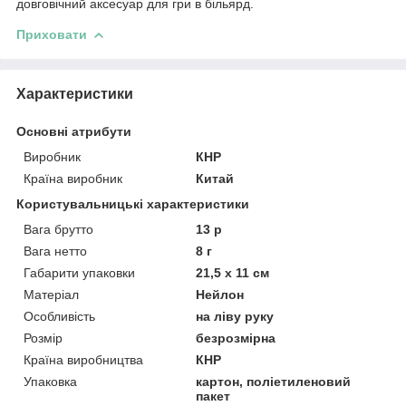
довговічний аксесуар для гри в більярд.
Приховати
Характеристики
Основні атрибути
Виробник
КНР
Країна виробник
Китай
Користувальницькі характеристики
Вага брутто
13 р
Вага нетто
8 г
Габарити упаковки
21,5 х 11 см
Матеріал
Нейлон
Особливість
на ліву руку
Розмір
безрозмірна
Країна виробництва
КНР
Упаковка
картон, поліетиленовий
пакет