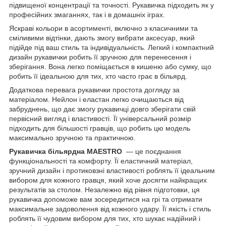
підвищеної концентрації та точності. Рукавичка підходить як у
професійних змаганнях, так і в домашніх іграх.
Яскраві кольори в асортименті, включно з класичними та
сміливими відтінки, дають змогу вибрати аксесуар, який
підійде під ваш стиль та індивідуальність. Легкий і компактний
дизайн рукавички робить її зручною для перенесення і
зберігання. Вона легко поміщається в кишеню або сумку, що
робить її ідеальною для тих, хто часто грає в більярд.
Додаткова перевага рукавички простота догляду за
матеріалом. Нейлон і еластан легко очищаються від
забруднень, що дає змогу рукавичці довго зберігати свій
первісний вигляд і властивості. Її універсальний розмір
підходить для більшості гравців, що робить цю модель
максимально зручною та практичною.
Рукавичка більярдна MAESTRO
— це поєднання
функціональності та комфорту. Її еластичний матеріал,
зручний дизайн і протиковзні властивості роблять її ідеальним
вибором для кожного гравця, який хоче досягти найкращих
результатів за столом. Незалежно від рівня підготовки, ця
рукавичка допоможе вам зосередитися на грі та отримати
максимальне задоволення від кожного удару. Її якість і стиль
роблять її чудовим вибором для тих, хто шукає надійний і