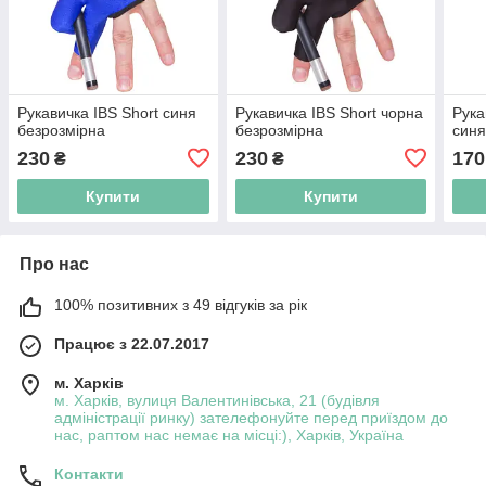
Рукавичка IBS Short синя
Рукавичка IBS Short чорна
Рука
безрозмірна
безрозмірна
синя
230
230
170
₴
₴
Купити
Купити
Про нас
100% позитивних з 49 відгуків за рік
Працює з 22.07.2017
м. Харків
м. Харків, вулиця Валентинівська, 21 (будівля
адміністрації ринку) зателефонуйте перед приїздом до
нас, раптом нас немає на місці:), Харків, Україна
Контакти