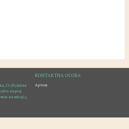
Артем
а, 21 (будівля
нуйте перед
ає на місці:),