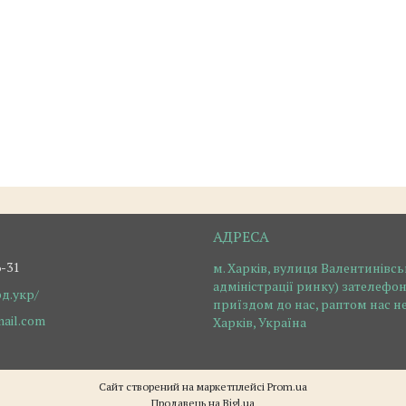
6-31
м. Харків, вулиця Валентинівськ
адміністрації ринку) зателефо
рд.укр/
приїздом до нас, раптом нас нем
mail.com
Харків, Україна
Сайт створений на маркетплейсі
Prom.ua
Продавець на Bigl.ua