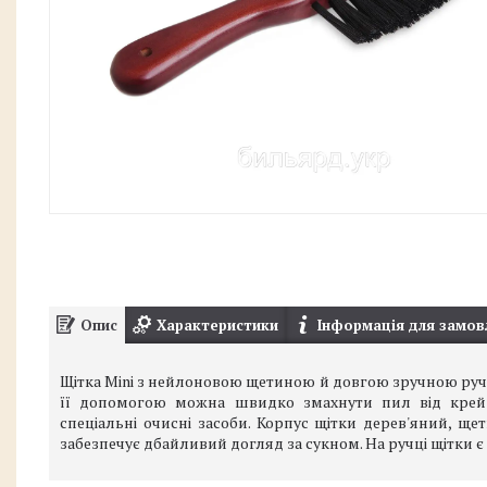
Опис
Характеристики
Інформація для замов
Щітка Mini з нейлоновою щетиною й довгою зручною руч
її допомогою можна швидко змахнути пил від крейд
спеціальні очисні засоби. Корпус щітки дерев'яний, ще
забезпечує дбайливий догляд за сукном. На ручці щітки є 