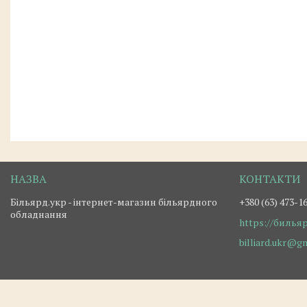
Більярд.укр - інтернет-магазин більярдного
+380 (63) 473-1
обладнання
https://билья
billiard.ukr@g